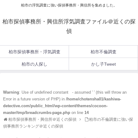
柏市の浮気調査に強い探偵事務所・興信所を集めました。
柏市探偵事務所・興信所浮気調査ファイル＠近くの探
偵
柏市探偵事務所・浮気調査
柏市不倫調査
柏市の人探し
かし子Tweet
Warning
: Use of undefined constant - assumed ' ' (this will throw an
Error in a future version of PHP) in
/home/chotensha01/kashiwa-
detective.com/public_html/wp-content/themes/cocoon-
master/tmp/breadcrumbs-page.php
on line
14
柏市探偵事務所・興信所＠近くの探偵
柏市の不倫調査に強い探
偵事務所ランキング＠近くの探偵